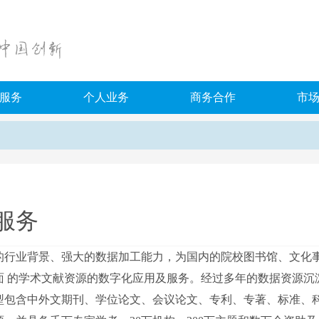
服务
个人业务
商务合作
市
产业知识服务平台
科学决策支持平台
论文检测
考试资源
微应用.图铃
元数据服务
大学生版
职业资格试题
务平台
研究生版
高校课程试题
服务
职称版
在线考试平台
移动学习平台
业背景、强大的数据加工能力，为国内的院校图书馆、文化事
面 的学术文献资源的数字化应用及服务。经过多年的数据资源沉
型包含中外文期刊、学位论文、会议论文、专利、专著、标准、