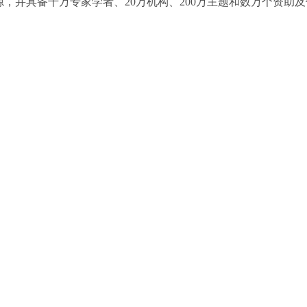
源，并具备千万专家学者、20万机构、200万主题和数万个资助