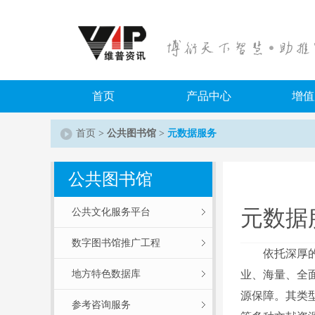
首页
产品中心
增值
首页
>
公共图书馆
>
元数据服务
特色资源数据库
数字图书馆门户
知识服务
中文期刊
科技成果转化平台
地方特色数据库
智立方知识资源服务平台
中文期刊服务平台7
公共图书馆
重点学科服务平台
维普期刊资源整合服
元数据
公共文化服务平台
机构智库
数字图书馆推广工程
依托深厚的行
地方特色数据库
业、海量、全
源保障。其类
参考咨询服务