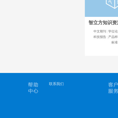
智立方知识资
中文期刊
|
学位论
科技报告
|
产品样
标准
智立方知识资
《智立方知识资源服
知识资源的大数据服
中外文期刊、学位论
联系我们
专利、专著...
详细..
进入