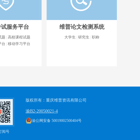
考试服务平台
维普论文检测系统
试题
|
高校课程试题
大学生
|
研究生
|
职称
平台
|
移动学习平台
考试服务平台
维普论文检测系统
平台是集题库资源、在
维普论文检测系统（VPCS），可客
动助手等功能模块于一体
观、全面、真实、准确地检测出论文
学习、教学管理的电子
中不当引用、过度引用甚至是抄袭、
版权所有：重庆维普资讯有限公司
伪造、...
详细..
渝B2-20050021-4
渝公网安备 50019002500404号
进入产品
进入产品
订阅号