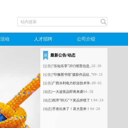
场活动
人才招聘
公司介绍
最新公告/动态
文献共享服务平台
社会招聘
企业简介
行业产品
毕业论文（设计）管理系统
校园招聘
发展历程
[公告]
“乐知乐享”2015维普信息..
10-30
基础教育信息服务系统
资质荣誉
[公告]
“印像图书馆”摄影作品征..”
09-15
中国企业知识服务平台
典型用户
[公告]
广西水利电力职业技术学..
09-01
[动态]
一大波奖品即将来袭
04-28
[动态]
程序“BUG”？奖品井喷了！
04-24
[动态]
手表出来了！喜大普奔！
04-20