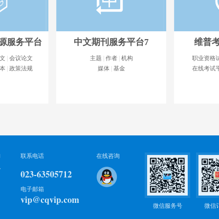
源服务平台
中文期刊服务平台7
维普
文
|
会议论文
主题
|
作者
|
机构
职业资格
本
|
政策法规
媒体
|
基金
在线考试
源服务平台
中文期刊服务平台7
维普
务平台》是一个
《中文期刊服务平台7》是以中文期
维普考试服务
务平台，整合了
刊资源保障为基础，以数据整理、信
线考试、 移
文、会议论文、
息挖掘、情报分析为路径，以数据对
的大型考试、
联系电话
在线咨询
象...
详细..
化...
详细..
023-63505712
电子邮箱
vip@cqvip.com
产品
进入产品
微信服务号
微信